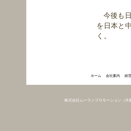
今後も日
を日本と
く。
ホーム
会社案内
経
株式会社ムーランプロモーション（木蘭創意） 〒1