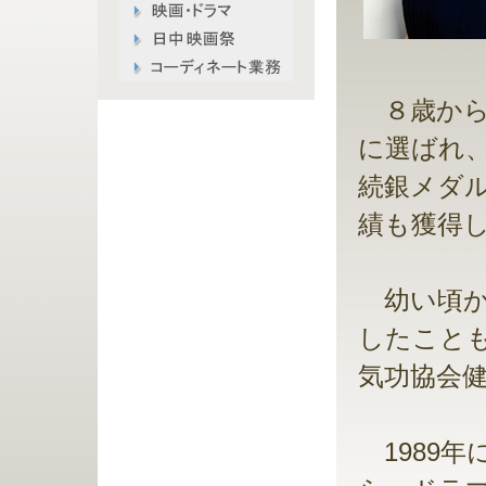
８歳から
に選ばれ
続銀メダ
績も獲得
幼い頃か
したこと
気功協会
1989年