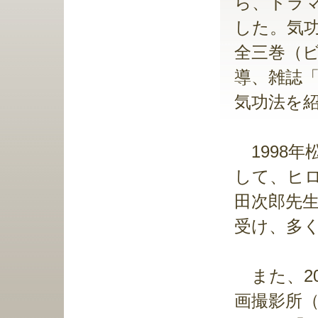
ら、ドラ
した。気
全三巻（ビ
導、雑誌
気功法を
1998
して、ヒ
田次郎先
受け、多
また、20
画撮影所