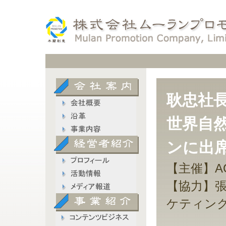
耿忠社長
世界自
ンに出
【主催】AG
【協力】
ケティン