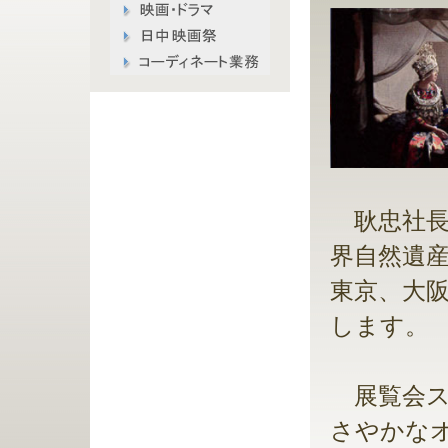
耿忠社長
界自然遺産
東京、大
します。
展覧会スタ
さやかな