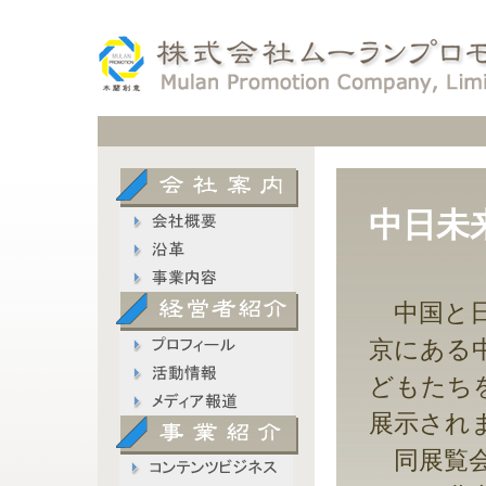
中日未
中国と日
京にある
どもたち
展示され
同展覧会