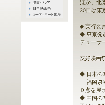
ほか、北京
30日は
◆ 実行委員
◆ 東京
デューサ
小坂文
友好映画
◆ 日本
福岡県や
０点を展
◆ 中国