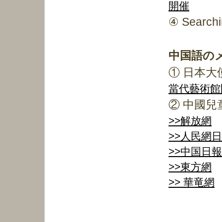
開催
④ Searc
中国語の
① 日本
當代藝術館
② 中國兒
>>解放網
>>人民網
>>中国日
>>東方網
>> 華竜網